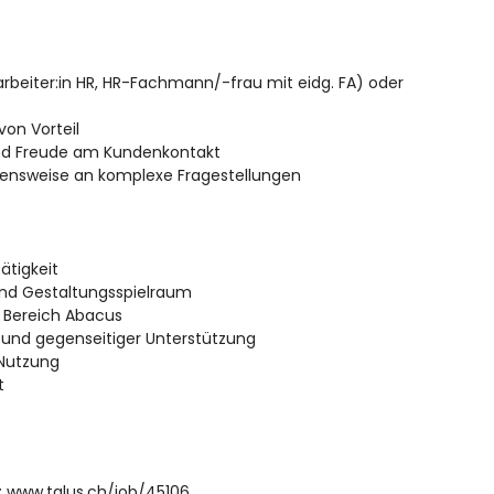
arbeiter:in HR, HR-Fachmann/-frau mit eidg. FA) oder
on Vorteil
und Freude am Kundenkontakt
ehensweise an komplexe Fragestellungen
ätigkeit
nd Gestaltungsspielraum
m Bereich Abacus
 und gegenseitiger Unterstützung
 Nutzung
t
:
www.talus.ch/job/45106