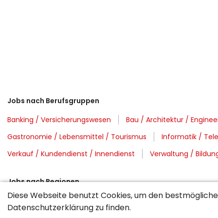
Jobs nach Berufsgruppen
Banking / Versicherungswesen
Bau / Architektur / Enginee
Gastronomie / Lebensmittel / Tourismus
Informatik / Te
Verkauf / Kundendienst / Innendienst
Verwaltung / Bildung
Jobs nach Regionen
Diese Webseite benutzt Cookies, um den bestmöglichen
Ausland
Deutschschweiz
Region Basel
Region Gen
Datenschutzerklärung
zu finden.
St. Gallen / Appenzell
Stadt Zürich / Zürichsee
Tessin