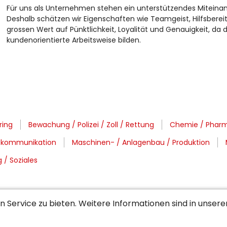
Für uns als Unternehmen stehen ein unterstützendes Miteinan
Deshalb schätzen wir Eigenschaften wie Teamgeist, Hilfsbere
grossen Wert auf Pünktlichkeit, Loyalität und Genauigkeit, da 
kundenorientierte Arbeitsweise bilden.
ring
Bewachung / Polizei / Zoll / Rettung
Chemie / Pharm
lekommunikation
Maschinen- / Anlagenbau / Produktion
 / Soziales
 Service zu bieten. Weitere Informationen sind in unser
f
Region Neuchâtel / Jura
Region Ostschweiz / GR / FL
Westschweiz
Wil / Toggenburg