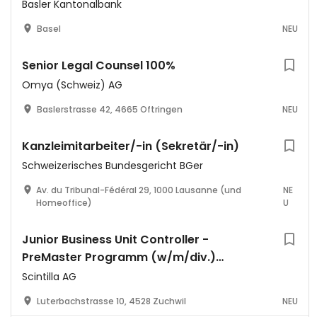
Basler Kantonalbank
Basel
NEU
Senior Legal Counsel 100%
Omya (Schweiz) AG
Baslerstrasse 42, 4665 Oftringen
NEU
Kanzleimitarbeiter/-in (Sekretär/-in)
Schweizerisches Bundesgericht BGer
Av. du Tribunal-Fédéral 29, 1000 Lausanne (und
NE
Homeoffice)
U
Junior Business Unit Controller -
PreMaster Programm (w/m/div.)
REF278142E
Scintilla AG
Luterbachstrasse 10, 4528 Zuchwil
NEU