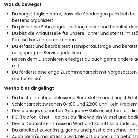
Was du bewegst
Du sorgst täglich dafür, dass alle Sendungen pünktlich b
bestens organisiert
Du planst die Fahrzeugauslastung clever und behältst dab
Du bist die Anlaufstelle für unsere Fahrer und stehst im st
Strasse konzentrieren können
Du erfasst und bearbeitest Transportaufträge und beräts
ausgeprägten Servicegedanken
Neben dem Disponieren erledigst du auch gerne andere adm
mit
Du förderst eine enge Zusammenarbeit mit Vorgesetzten un
alle für einen"
Weshalb es dir gelingt
Du hast eine abgeschlossene Berufslehre und bringst Erfa
Schichtarbeit zwischen 04:00 und 22:00 Uhr? Kein Problem
Deine ausgezeichneten Geografie-Skills erleichtern dir die
PC, Telefon, Chat – da bist du flink wie ein Wiesel und be
Deine Deutschkenntnisse in Wort und Schrift sind tadellos
Du arbeitest zuverlässig, genau und passt dich schnell a
Auch wenn's mal stressig wird, bleibst du cool und behälts