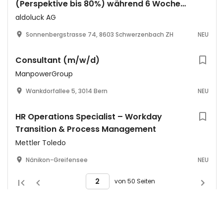
(Perspektive bis 80%) während 6 Wochen
pro Jahr 100% (Ferienvertretung)
aldoluck AG
Sonnenbergstrasse 74, 8603 Schwerzenbach ZH
NEU
Consultant (m/w/d)
ManpowerGroup
Wankdorfallee 5, 3014 Bern
NEU
HR Operations Specialist – Workday
Transition & Process Management
Mettler Toledo
Nänikon-Greifensee
NEU
von 50 Seiten