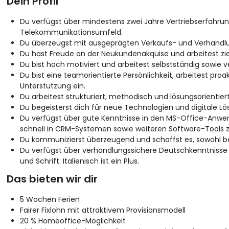
Dein Profil
Du verfügst über mindestens zwei Jahre Vertriebserfahrun
Telekommunikationsumfeld.
Du überzeugst mit ausgeprägten Verkaufs- und Verhandlu
Du hast Freude an der Neukundenakquise und arbeitest ziel
Du bist hoch motiviert und arbeitest selbstständig sowie
Du bist eine teamorientierte Persönlichkeit, arbeitest proak
Unterstützung ein.
Du arbeitest strukturiert, methodisch und lösungsorientiert
Du begeisterst dich für neue Technologien und digitale L
Du verfügst über gute Kenntnisse in den MS-Office-Anwen
schnell in CRM-Systemen sowie weiteren Software-Tools z
Du kommunizierst überzeugend und schaffst es, sowohl be
Du verfügst über verhandlungssichere Deutschkenntnisse s
und Schrift. Italienisch ist ein Plus.
Das bieten wir dir
5 Wochen Ferien
Fairer Fixlohn mit attraktivem Provisionsmodell
20 % Homeoffice-Möglichkeit