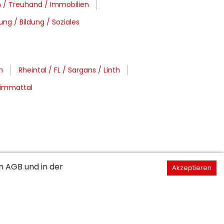
 / Treuhand / Immobilien
ung / Bildung / Soziales
n
Rheintal / FL / Sargans / Linth
Limmattal
en
AGB
und in der
Akzeptieren