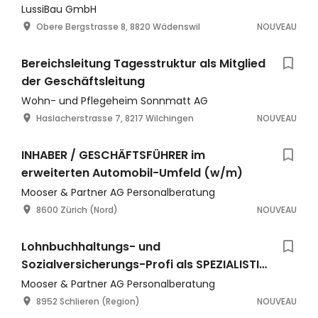
LussiBau GmbH
Obere Bergstrasse 8, 8820 Wädenswil
NOUVEAU
Bereichsleitung Tagesstruktur als Mitglied
der Geschäftsleitung
Wohn- und Pflegeheim Sonnmatt AG
Haslacherstrasse 7, 8217 Wilchingen
NOUVEAU
INHABER / GESCHÄFTSFÜHRER im
erweiterten Automobil-Umfeld (w/m)
Mooser & Partner AG Personalberatung
8600 Zürich (Nord)
NOUVEAU
Lohnbuchhaltungs- und
Sozialversicherungs-Profi als SPEZIALISTIN
PAYROLL 80 – 100 % (m/w)
Mooser & Partner AG Personalberatung
8952 Schlieren (Region)
NOUVEAU