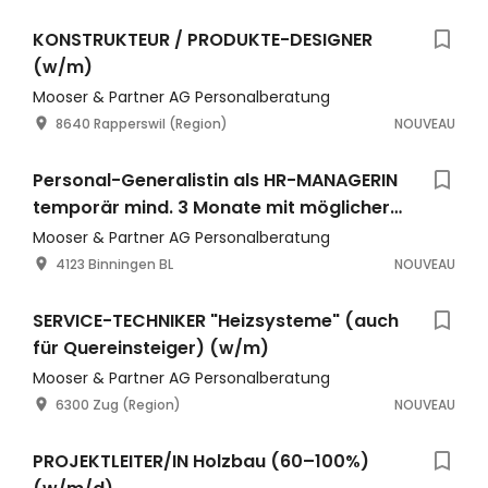
KONSTRUKTEUR / PRODUKTE-DESIGNER
(w/m)
Mooser & Partner AG Personalberatung
8640 Rapperswil (Region)
NOUVEAU
Personal-Generalistin als HR-MANAGERIN
temporär mind. 3 Monate mit möglicher
Festanstellung (m/w)
Mooser & Partner AG Personalberatung
4123 Binningen BL
NOUVEAU
SERVICE-TECHNIKER "Heizsysteme" (auch
für Quereinsteiger) (w/m)
Mooser & Partner AG Personalberatung
6300 Zug (Region)
NOUVEAU
PROJEKTLEITER/IN Holzbau (60–100%)