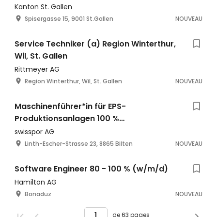
Befugnissen (w/m/d)
Kanton St. Gallen
Spisergasse 15, 9001 St.Gallen
NOUVEAU
Service Techniker (a) Region Winterthur,
Wil, St. Gallen
Rittmeyer AG
Region Winterthur, Wil, St. Gallen
NOUVEAU
Maschinenführer*in für EPS-
Produktionsanlagen 100 %
(Schichtbetrieb)
swisspor AG
Linth-Escher-Strasse 23, 8865 Bilten
NOUVEAU
Software Engineer 80 - 100 % (w/m/d)
Hamilton AG
Bonaduz
NOUVEAU
de 63 pages