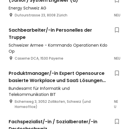
(Junior) System Engineer (a)*
Energy Schweiz AG
Dufourstrasse 23, 8008 Zürich
NEU
Sachbearbeiter/-in Personelles der
Truppe
Schweizer Armee - Kommando Operationen Kdo
Op
Caserne DCA, 1530 Payerne
NEU
Produktmanager/-in Expert Opensource
basierte Workplace und SaaS Lösungen
(1197)
Bundesamt für Informatik und
Telekommunikation BIT
Eichenweg 3, 3052 Zollikofen, Schweiz (und
NE
Homeoffice)
U
Fachspezialist/-in / Sozialberater/-in
Deutschschweiz