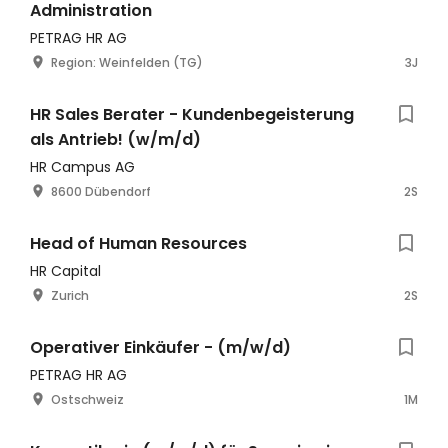
Administration
PETRAG HR AG
Region: Weinfelden (TG)
3J
HR Sales Berater - Kundenbegeisterung
als Antrieb! (w/m/d)
HR Campus AG
8600 Dübendorf
2S
Head of Human Resources
HR Capital
Zurich
2S
Operativer Einkäufer - (m/w/d)
PETRAG HR AG
Ostschweiz
1M