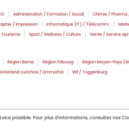
CEO
Administration / Formation / Social
Chimie / Pharma 
aphie / Impression
Informatique (IT) / Télécomm.
Mark
/ Tourisme
Sport / Wellness / Culture
Vente / Service ap
Région Berne
Région Fribourg
Région Moyen-Pays (A
Unterland zurichois / Limmattal
Wil / Toggenburg
service possible. Pour plus d’informations, consultez nos
Con