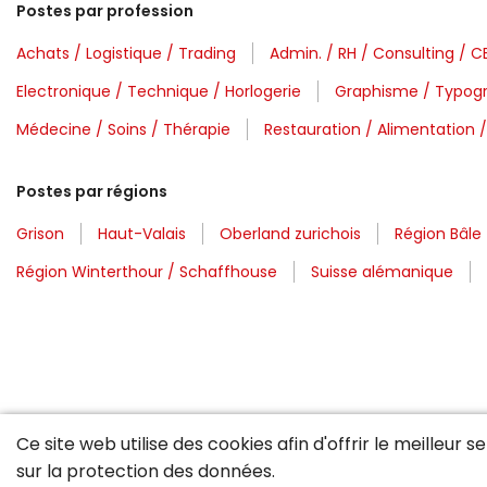
Postes par profession
Achats / Logistique / Trading
Admin. / RH / Consulting / 
Electronique / Technique / Horlogerie
Graphisme / Typogr
Médecine / Soins / Thérapie
Restauration / Alimentation 
Postes par régions
Grison
Haut-Valais
Oberland zurichois
Région Bâle
Région Winterthour / Schaffhouse
Suisse alémanique
Ce site web utilise des cookies afin d'offrir le meilleur 
sur la
protection des données
.