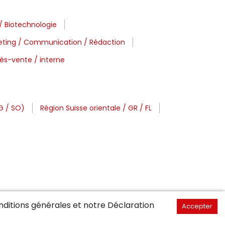
/ Biotechnologie
eting / Communication / Rédaction
rès-vente / interne
G / SO)
Région Suisse orientale / GR / FL
ditions générales
et notre Déclaration
Accepter