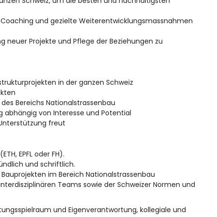
anzen Schweiz, um die besten und nachhaltigsten
ch Coaching und gezielte Weiterentwicklungsmassnahmen
g neuer Projekte und Pflege der Beziehungen zu
strukturprojekten in der ganzen Schweiz
ekten
 des Bereichs Nationalstrassenbau
g abhängig von Interesse und Potential
Unterstützung freut
ETH, EPFL oder FH).
dlich und schriftlich.
n Bauprojekten im Bereich Nationalstrassenbau
 interdisziplinären Teams sowie der Schweizer Normen und
ltungsspielraum und Eigenverantwortung, kollegiale und