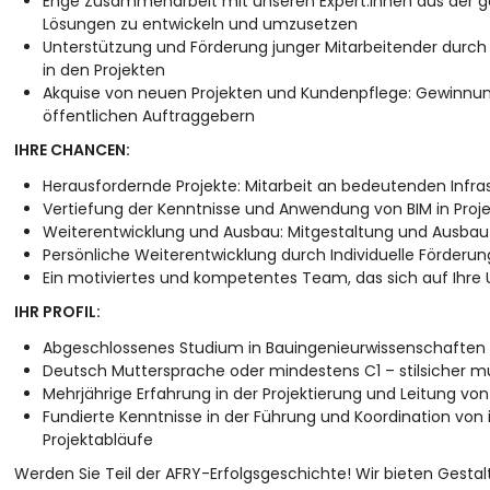
Enge Zusammenarbeit mit unseren Expert:innen aus der g
Lösungen zu entwickeln und umzusetzen
Unterstützung und Förderung junger Mitarbeitender dur
in den Projekten
Akquise von neuen Projekten und Kundenpflege: Gewinnun
öffentlichen Auftraggebern
IHRE CHANCEN:
Herausfordernde Projekte: Mitarbeit an bedeutenden Infra
Vertiefung der Kenntnisse und Anwendung von BIM in Proj
Weiterentwicklung und Ausbau: Mitgestaltung und Ausbau
Persönliche Weiterentwicklung durch Individuelle Förderun
Ein motiviertes und kompetentes Team, das sich auf Ihre 
IHR PROFIL:
Abgeschlossenes Studium in Bauingenieurwissenschaften (
Deutsch Muttersprache oder mindestens C1 – stilsicher mün
Mehrjährige Erfahrung in der Projektierung und Leitung vo
Fundierte Kenntnisse in der Führung und Koordination von
Projektabläufe
Werden Sie Teil der AFRY-Erfolgsgeschichte! Wir bieten Gesta