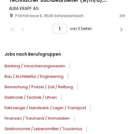
Technischer Sachbearbeiter (w/m/d),
Teilzeit ca. 60 %
ALBA KRAPF AG
Pfattstrasse 5, 9536 Schwarzenbach
2W
von 3 Seiten
Jobs nach Berufsgruppen
Banking / Versicherungswesen
Bau / Architektur / Engineering
Bewachung / Polizei / Zoll / Rettung
Elektronik / Technik / Uhren
Fahrzeuge / Handwerk / Lager / Transport
Finanzen / Treuhand / Immobilien
Gastronomie / Lebensmittel / Tourismus