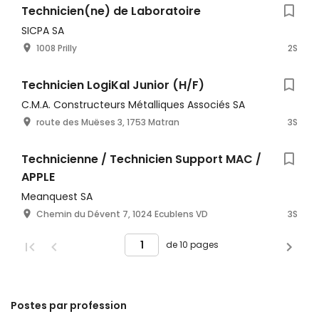
Technicien(ne) de Laboratoire
SICPA SA
1008 Prilly
2S
Technicien LogiKal Junior (H/F)
C.M.A. Constructeurs Métalliques Associés SA
route des Muëses 3, 1753 Matran
3S
Technicienne / Technicien Support MAC /
APPLE
Meanquest SA
Chemin du Dévent 7, 1024 Ecublens VD
3S
de 10 pages
Postes par profession