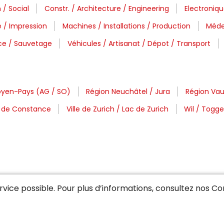
 / Social
Constr. / Architecture / Engineering
Electroniqu
 / Impression
Machines / Installations / Production
Méde
ice / Sauvetage
Véhicules / Artisanat / Dépot / Transport
oyen-Pays (AG / SO)
Région Neuchâtel / Jura
Région Vau
c de Constance
Ville de Zurich / Lac de Zurich
Wil / Togg
service possible. Pour plus d’informations, consultez nos
Con