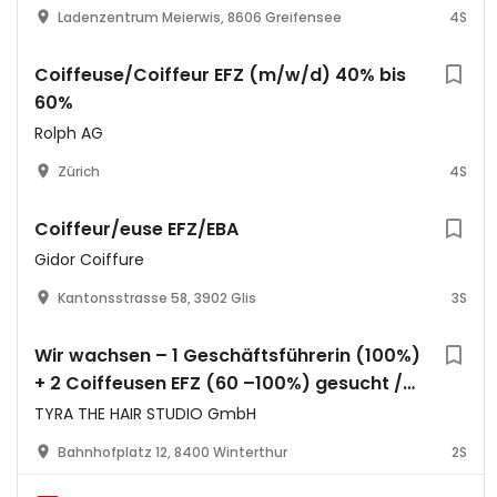
Ladenzentrum Meierwis, 8606 Greifensee
4S
Coiffeuse/Coiffeur EFZ (m/w/d) 40% bis
60%
Rolph AG
Zürich
4S
Coiffeur/euse EFZ/EBA
Gidor Coiffure
Kantonsstrasse 58, 3902 Glis
3S
Wir wachsen – 1 Geschäftsführerin (100%)
+ 2 Coiffeusen EFZ (60 –100%) gesucht /
Hairstylist / Coiffeuse gesucht für
TYRA THE HAIR STUDIO GmbH
modernen Salon in Winterthur
Bahnhofplatz 12, 8400 Winterthur
2S