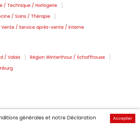
e / Technique / Horlogerie
cine / Soins / Thérapie
Vente / Service après-vente / interne
d / Valais
Région Winterthour / Schaffhouse
enburg
ditions générales
et notre Déclaration
Accepter