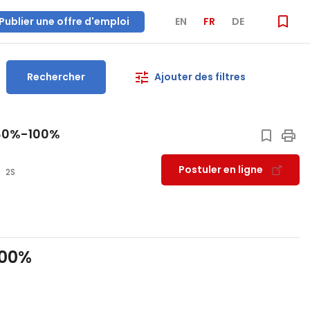
Publier une offre d'emploi
EN
FR
DE
Rechercher
Ajouter des filtres
 80%-100%
Postuler en ligne
2S
100%