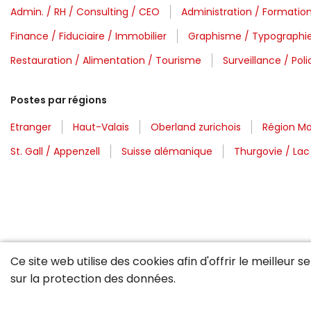
Admin. / RH / Consulting / CEO
Administration / Formation
Finance / Fiduciaire / Immobilier
Graphisme / Typographie
Restauration / Alimentation / Tourisme
Surveillance / Pol
Postes par régions
Etranger
Haut-Valais
Oberland zurichois
Région M
St. Gall / Appenzell
Suisse alémanique
Thurgovie / La
Ce site web utilise des cookies afin d'offrir le meilleur 
sur la
protection des données
.