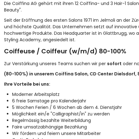
Die Coiffina AG gehört mit ihren 12 Coiffina- und 3 Hair-1 Sal
Beauty".
Seit der Eröffnung des ersten Salons 1971 im Jelmoli an der Zür
und höchste Qualität. Das Unternehmen setzt auf innovativ
hochwertige Produkte. Das Headquarter ist in Glattbrugg, wo
Styling Academy, angesiedelt ist.
Coiffeuse / Coiffeur (w/m/d) 80-100%
Zur Verstärkung unseres Teams suchen wir per
sofort
oder na
(80-100%) in unserem Coiffina Salon, CD Center Dielsdorf, 8
Ihre Vorteile bei uns:
Moderner Arbeitsplatz
6 freie Samstage pro Kalenderjahr
5 Wochen Ferien / 6 Wochen ab dem 4. Dienstjahr
Möglichkeit ein/e "Calligraphist/in" zu werden
Regelmässig bezahlte Weiterbildung
Faire umsatzabhängige Bezahlung
Wir fördern und feiern unsere Mitarbeiter