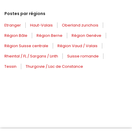
Postes par régions
Etranger
Haut-Valais
Oberland zurichois
Région Bâle
Région Berne
Région Genève
Région Suisse centrale
Région Vaud / Valais
Rheintal / FL / Sargans / Linth
Suisse romande
Tessin
Thurgovie / Lac de Constance