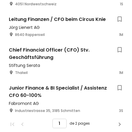
4051 Nordwestschweiz
1S
Leitung Finanzen / CFO beim Circus Knie
Jörg Lienert AG
8640 Rapperswil
1M
Chief Financial Officer (CFO) Stv.
Geschäftsführung
Stiftung Serata
Thalwil
1M
Junior Finance & BI Specialist / Assistenz
CFO 60-100%
Fabromont AG
Industriestrasse 35, 3185 Schmitten
3S
de 2 pages