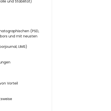
lle und Stabilität)
omatographischen (PSD,
abors und mit neusten
rjournal, LIMS)
hungen
on Vorteil
itsweise