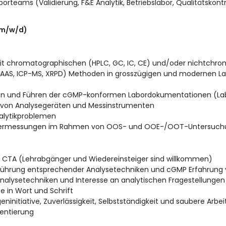
orteams (Validierung, F&E Analytik, Betriebslabor, Qualitätskontro
(m/w/d)
mit chromatographischen (HPLC, GC, IC, CE) und/oder nichtchr
en, AAS, ICP-MS, XRPD) Methoden in grosszügigen und modernen L
n und Führen der cGMP-konformen Labordokumentationen (Labo
n von Analysegeräten und Messinstrumenten
alytikproblemen
dermessungen im Rahmen von OOS- und OOE-/OOT-Untersuc
r CTA (Lehrabgänger und Wiedereinsteiger sind willkommen)
hführung entsprechender Analysetechniken und cGMP Erfahrung v
nalysetechniken und Interesse an analytischen Fragestellungen
 in Wort und Schrift
geninitiative, Zuverlässigkeit, Selbstständigkeit und saubere Arbe
ientierung