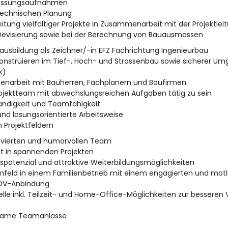
essungsaufnahmen
 technischen Planung
eitung vielfältiger Projekte in Zusammenarbeit mit der Projektlei
 Devisierung sowie bei der Berechnung von Bauausmassen
usbildung als Zeichner/-in EFZ Fachrichtung Ingenieurbau
onstruieren im Tief-, Hoch- und Strassenbau sowie sicherer U
k)
narbeit mit Bauherren, Fachplanern und Baufirmen
rojektteam mit abwechslungsreichen Aufgaben tätig zu sein
ständigkeit und Teamfähigkeit
und lösungsorientierte Arbeitsweise
n Projektfeldern
tivierten und humorvollen Team
it in spannenden Projekten
gspotenzial und attraktive Weiterbildungsmöglichkeiten
feld in einem Familienbetrieb mit einem engagierten und mot
r ÖV-Anbindung
elle inkl. Teilzeit- und Home-Office-Möglichkeiten zur besseren 
same Teamanlässe