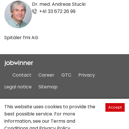
Dr. med. Andreas Stucki
+41 33 672 26 99
Spitäler fmi AG
Contact
Career
GTC
Privacy
Legal notice
Sitemap
This website uses cookies to provide the
English
Accept
best possible service. For more
information, see our
Terms and
©2026 JobCloud Ltd
Conditions
and
Privacy Policy
.